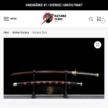
Skip
Skip
VARUMÄRKE #1 I SVERIGE | GRATIS FRAKT
to
to
navigation
content
MENU
0
Hem
/
Anime Katana
/
Katana Zoro