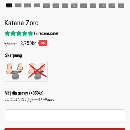
Katana Zoro
12
recensioner
Det
Det
2,750
kr
3,000
kr
-8%
ursprungliga
nuvarande
Skärpning
priset
priset
var:
är:
3,000kr.
2,750kr.
Välj din gravyr
(+
350
kr
)
Latinskt eller japanskt alfabet