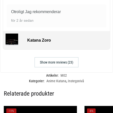
Otroligt Jag rekommenderar
för 2 år sedan
Katana Zoro
Show more reviews (23)
Artikelnr:
M02
Kategorier:
Anime Katana
,
Instegsnivå
Relaterade produkter
-11%
-8%