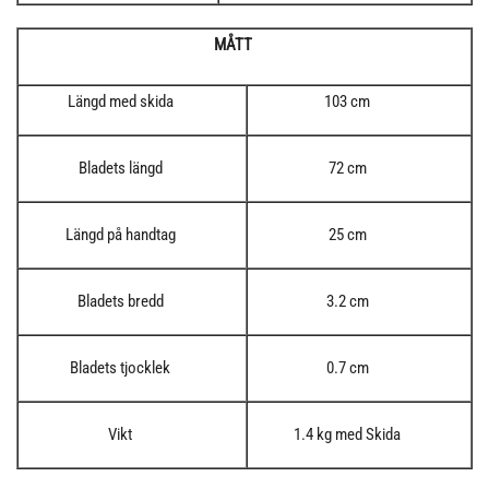
MÅTT
Längd med skida
103 cm
Bladets längd
72 cm
Längd på handtag
25 cm
Bladets bredd
3.2 cm
Bladets tjocklek
0.7 cm
Vikt
1.4 kg med Skida