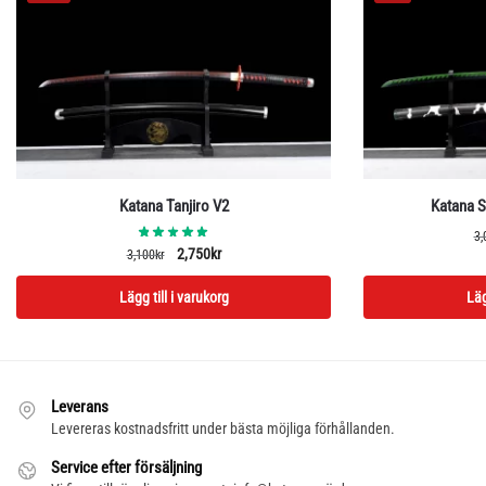
Katana Tanjiro V2
Katana 
3,
Det
Det
2,750
kr
3,100
kr
ursprungliga
nuvarande
Lägg till i varukorg
Läg
priset
priset
var:
är:
3,100kr.
2,750kr.
Leverans
Levereras kostnadsfritt under bästa möjliga förhållanden.
Service efter försäljning