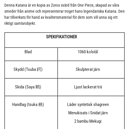
Denna Katana är en kopia av Zoros svärd från One Piece, skapad av våra
smeder från anime och representerar troget hans legendariska Katana. Den
har tillverkats för hand av kvalitetsmaterial för dem som vill unna sig ett
riktigt samlarobjekt.
SPEKIFIKATIONER
Blad
1060 kolstål
Skydd (Tsuba 鍔)
Skulpterat järn
Skida (Saya 鞘)
Ljust lackerat trä
Handtag (tsuka 柄)
Läder syntetisk shagreen
Menukisats i Snidat järn
2 bambu Mekugi