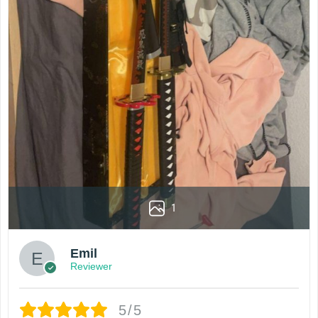
1
Emil
Reviewer
5/5