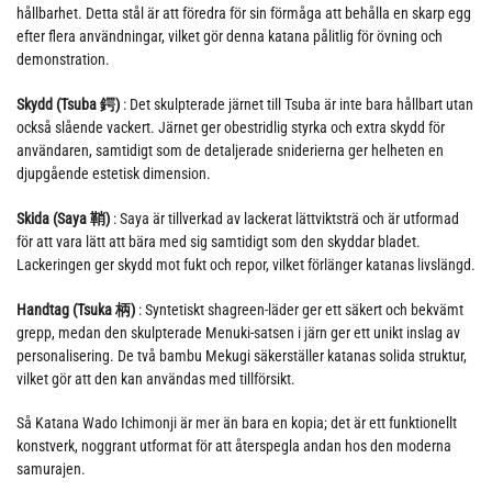
hållbarhet. Detta stål är att föredra för sin förmåga att behålla en skarp egg
efter flera användningar, vilket gör denna katana pålitlig för övning och
demonstration.
Skydd (Tsuba 鍔)
: Det skulpterade järnet till Tsuba är inte bara hållbart utan
också slående vackert. Järnet ger obestridlig styrka och extra skydd för
användaren, samtidigt som de detaljerade sniderierna ger helheten en
djupgående estetisk dimension.
Skida (Saya 鞘)
: Saya är tillverkad av lackerat lättviktsträ och är utformad
för att vara lätt att bära med sig samtidigt som den skyddar bladet.
Lackeringen ger skydd mot fukt och repor, vilket förlänger katanas livslängd.
Handtag (Tsuka 柄)
: Syntetiskt shagreen-läder ger ett säkert och bekvämt
grepp, medan den skulpterade Menuki-satsen i järn ger ett unikt inslag av
personalisering. De två bambu Mekugi säkerställer katanas solida struktur,
vilket gör att den kan användas med tillförsikt.
Så Katana Wado Ichimonji är mer än bara en kopia; det är ett funktionellt
konstverk, noggrant utformat för att återspegla andan hos den moderna
samurajen.