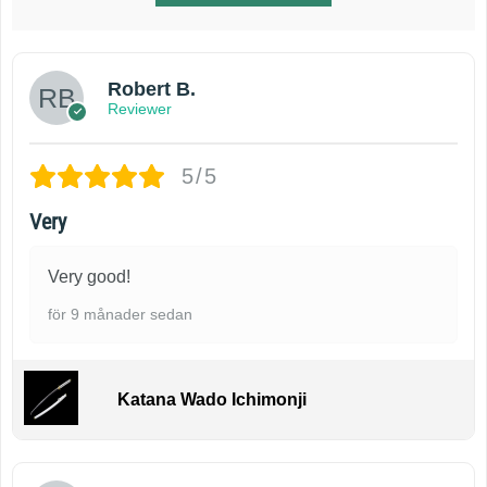
Robert B.
Reviewer
5/5
Very
Very good!
för 9 månader sedan
Katana Wado Ichimonji