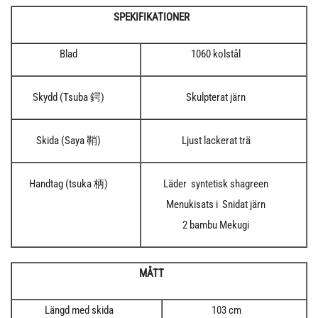
SPEKIFIKATIONER
Blad
1060 kolstål
Skydd (Tsuba 鍔)
Skulpterat järn
Skida (Saya 鞘)
Ljust lackerat trä
Handtag (tsuka 柄)
Läder syntetisk shagreen
Menukisats i Snidat järn
2 bambu Mekugi
MÅTT
Längd med skida
103 cm