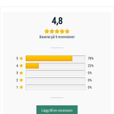
4,8
Baserat på 9 recensioner
5
78%
4
22%
3
0%
2
0%
1
0%
Lägg till en recension