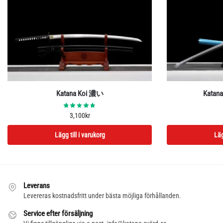
Katana Koi 濃い
Katan
3,100
kr
Lägg till i varukorg
Läg
Leverans
Levereras kostnadsfritt under bästa möjliga förhållanden.
Service efter försäljning