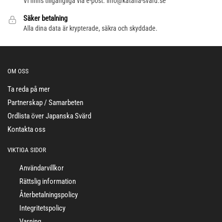
Vi finns tillgängliga via e-post. info@katana-svärd.se
Säker betalning
Alla dina data är krypterade, säkra och skyddade.
OM OSS
Ta reda på mer
Partnerskap / Samarbeten
Ordlista över Japanska Svärd
Kontakta oss
VIKTIGA SIDOR
Användarvillkor
Rättslig information
Återbetalningspolicy
Integritetspolicy
Varning