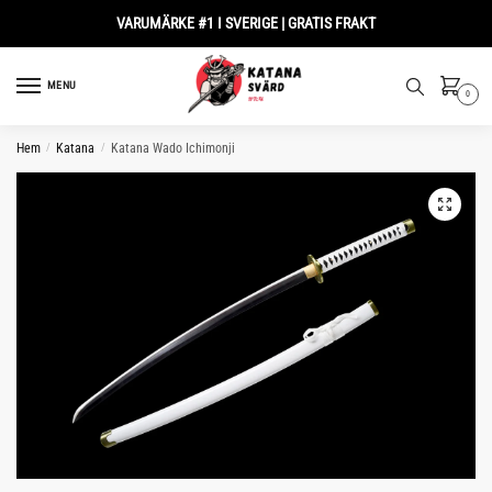
Skip
Skip
VARUMÄRKE #1 I SVERIGE | GRATIS FRAKT
to
to
navigation
content
MENU
0
Hem
/
Katana
/
Katana Wado Ichimonji