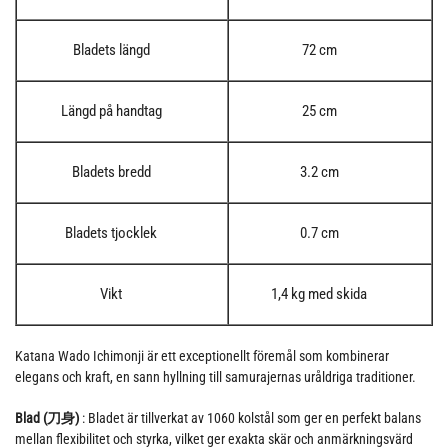
Bladets längd
72 cm
Längd på handtag
25 cm
Bladets bredd
3.2 cm
Bladets tjocklek
0.7 cm
Vikt
1,4 kg med skida
Katana Wado Ichimonji är ett exceptionellt föremål som kombinerar
elegans och kraft, en sann hyllning till samurajernas uråldriga traditioner.
Blad (刀身)
: Bladet är tillverkat av 1060 kolstål som ger en perfekt balans
mellan flexibilitet och styrka, vilket ger exakta skär och anmärkningsvärd