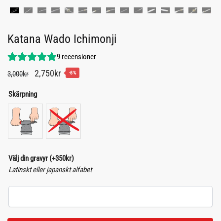
Katana Wado Ichimonji
9
recensioner
Det
Det
2,750
kr
3,000
kr
-8%
ursprungliga
nuvarande
Skärpning
priset
priset
var:
är:
3,000kr.
2,750kr.
Välj din gravyr
(+
350
kr
)
Latinskt eller japanskt alfabet