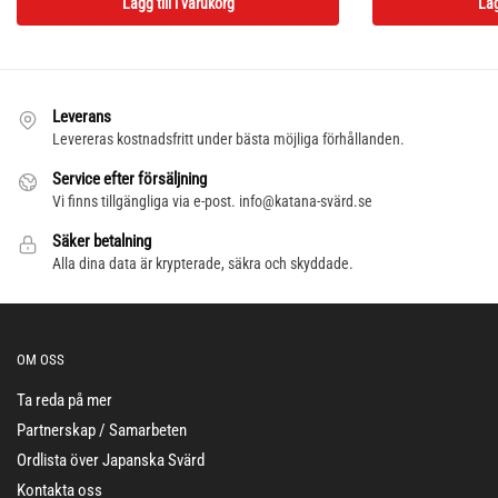
Lägg till i varukorg
Läg
Leverans
Levereras kostnadsfritt under bästa möjliga förhållanden.
Service efter försäljning
Vi finns tillgängliga via e-post. info@katana-svärd.se
Säker betalning
Alla dina data är krypterade, säkra och skyddade.
OM OSS
Ta reda på mer
Partnerskap / Samarbeten
Ordlista över Japanska Svärd
Kontakta oss