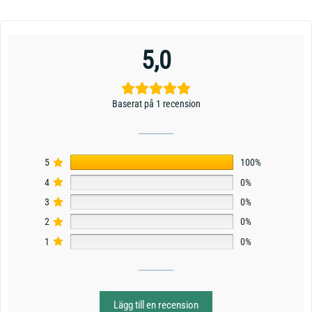
5,0
Baserat på 1 recension
5
100%
4
0%
3
0%
2
0%
1
0%
Lägg till en recension