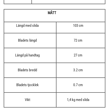
MÅTT
Längd med slida
103 cm
Bladets längd
72 cm
Längd på handtag
27 cm
Bladets bredd
3.2 cm
Bladets tjocklek
0.7 cm
Vikt
1,4 kg med slida