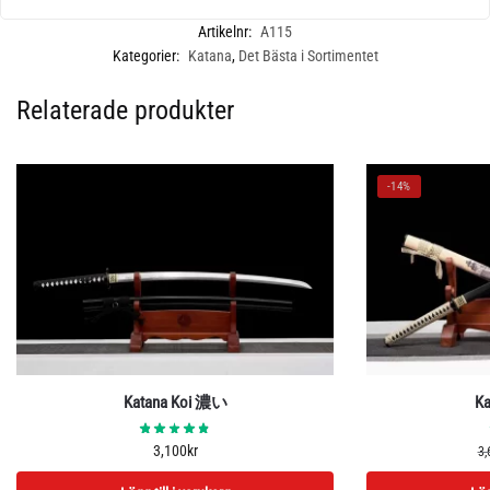
Artikelnr:
A115
Kategorier:
Katana
,
Det Bästa i Sortimentet
Relaterade produkter
-14%
Katana Koi 濃い
Ka
3,100
kr
3,