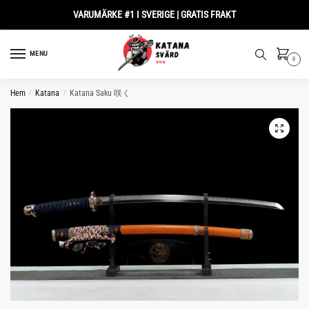
Skip
Skip
VARUMÄRKE #1 I SVERIGE | GRATIS FRAKT
to
to
navigation
content
MENU
0
Hem
/
Katana
/
Katana Saku 咲く