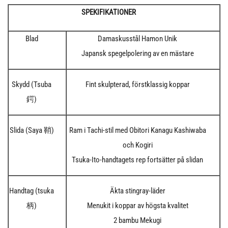
SPEKIFIKATIONER
Blad
Damaskusstål Hamon Unik
Japansk spegelpolering av en mästare
Skydd (Tsuba
Fint skulpterad, förstklassig koppar
鍔)
Slida (Saya 鞘)
Ram i Tachi-stil med Obitori Kanagu Kashiwaba
och Kogiri
Tsuka-Ito-handtagets rep fortsätter på slidan
Handtag (tsuka
Äkta stingray-läder
柄)
Menukit i koppar av högsta kvalitet
2 bambu Mekugi