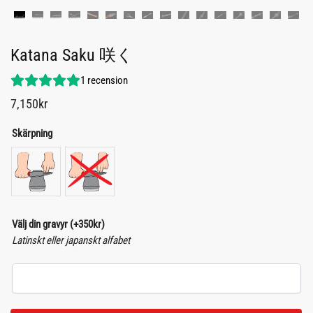
Katana Saku 咲く
1
recension
7,150
kr
Skärpning
Välj din gravyr
(+
350
kr
)
Latinskt eller japanskt alfabet