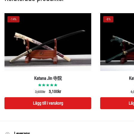
-14%
-8%
Katana Jin 寺院
Ka
Det
Det
3,100
kr
3,600
kr
6,
ursprungliga
nuvarande
Lägg till i varukorg
Läg
priset
priset
var:
är:
3,600kr.
3,100kr.
Leverans