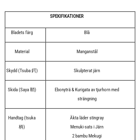
SPEKIFIKATIONER
Bladets färg
Blå
Material
Manganstål
Skydd (Tsuba 鍔)
Skulpterat järn
Skida (Saya 鞘)
Ebonyträ & Kurigata av tjurhorn med
strängning
Handtag (tsuka
Äkta läder stingray
柄)
Menuki-sats i Järn
2 bambu Mekugi