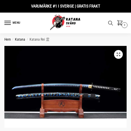
Skip
Skip
VARUMÄRKE #1 I SVERIGE | GRATIS FRAKT
to
to
navigation
content
MENU
0
Hem
/
Katana
/
Katana Rei 霊