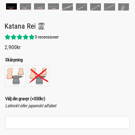
Katana Rei 霊
3
recensioner
2,900
kr
Skärpning
Välj din gravyr
(+
350
kr
)
Latinskt eller japanskt alfabet