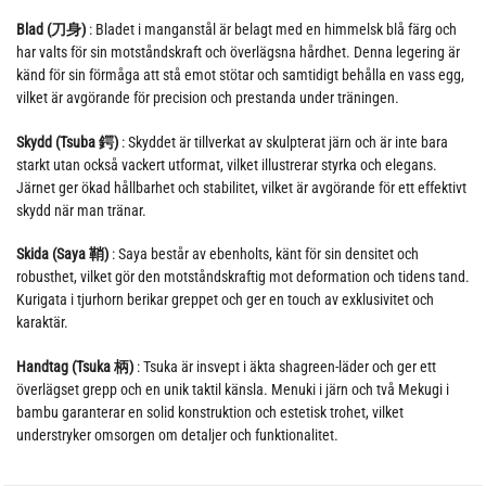
Blad (刀身)
: Bladet i manganstål är belagt med en himmelsk blå färg och
har valts för sin motståndskraft och överlägsna hårdhet. Denna legering är
känd för sin förmåga att stå emot stötar och samtidigt behålla en vass egg,
vilket är avgörande för precision och prestanda under träningen.
Skydd (Tsuba 鍔)
: Skyddet är tillverkat av skulpterat järn och är inte bara
starkt utan också vackert utformat, vilket illustrerar styrka och elegans.
Järnet ger ökad hållbarhet och stabilitet, vilket är avgörande för ett effektivt
skydd när man tränar.
Skida (Saya 鞘)
: Saya består av ebenholts, känt för sin densitet och
robusthet, vilket gör den motståndskraftig mot deformation och tidens tand.
Kurigata i tjurhorn berikar greppet och ger en touch av exklusivitet och
karaktär.
Handtag (Tsuka 柄)
: Tsuka är insvept i äkta shagreen-läder och ger ett
överlägset grepp och en unik taktil känsla. Menuki i järn och två Mekugi i
bambu garanterar en solid konstruktion och estetisk trohet, vilket
understryker omsorgen om detaljer och funktionalitet.