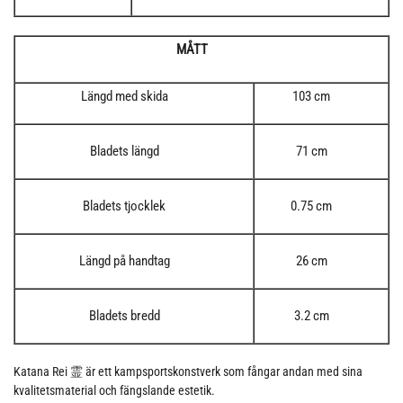
MÅTT
Längd med skida
103 cm
Bladets längd
71 cm
Bladets tjocklek
0.75 cm
Längd på handtag
26 cm
Bladets bredd
3.2 cm
Katana Rei 霊 är ett kampsportskonstverk som fångar andan med sina
kvalitetsmaterial och fängslande estetik.