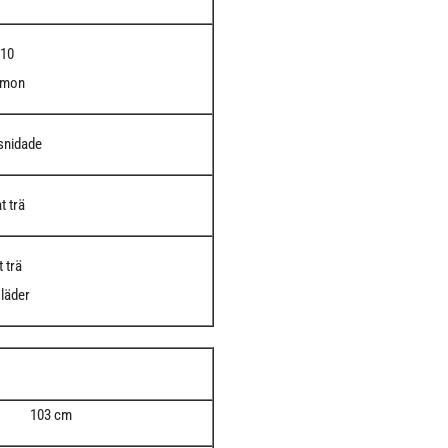
T10
amon
 snidade
t trä
 trä
 läder
103 cm