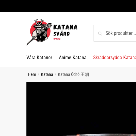
Skip
Skip
to
to
navigation
content
Sök
Sök
efter:
Våra Katanor
Anime Katana
Skräddarsydda Katan
Hem
Katana
Katana Ōchō 王朝
/
/