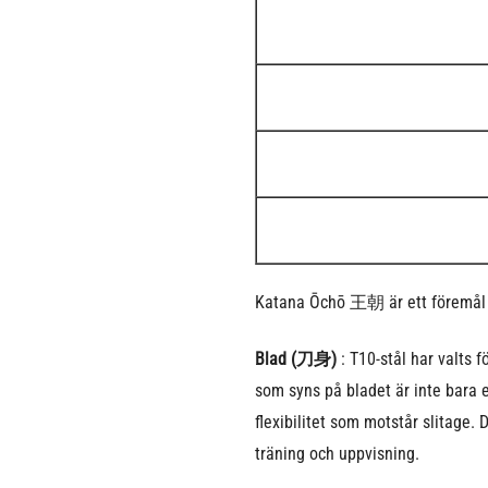
Katana Ōchō 王朝 är ett föremål s
Blad (刀身)
: T10-stål har valts 
som syns på bladet är inte bara e
flexibilitet som motstår slitage.
träning och uppvisning.