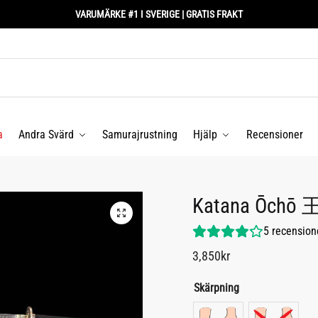
VARUMÄRKE #1 I SVERIGE | GRATIS FRAKT
a
Andra Svärd
Samurajrustning
Hjälp
Recensioner
Katana Ōchō
5
recension
3,850
kr
Skärpning