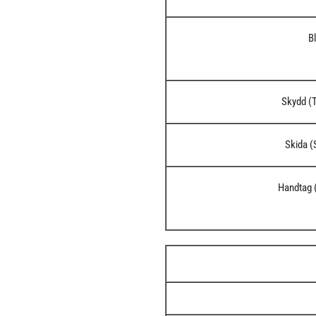
B
Skydd (
Skida 
Handtag 