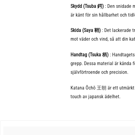
Skydd (Tsuba 鍔)
: Den snidade m
är känt för sin hållbarhet och tid
Skida (Saya 鞘)
: Det lackerade t
mot väder och vind, så att din ka
Handtag (Tsuka 柄)
: Handtagets 
grepp. Dessa material är kända fö
självförtroende och precision.
Katana Ōchō 王朝 är ett utmärkt alt
touch av japansk ädelhet.