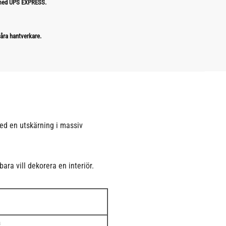
 med UPS EXPRESS.
åra hantverkare.
ed en utskärning i massiv
ara vill dekorera en interiör.
å