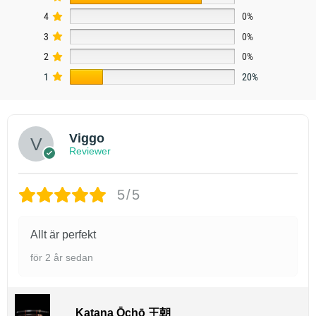
4
0%
3
0%
2
0%
1
20%
Viggo
Reviewer
5/5
Allt är perfekt
för 2 år sedan
Katana Ōchō 王朝