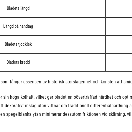
Bladets längd
Längd på handtag
Bladets tjocklek
Bladets bredd
om fångar essensen av historisk storslagenhet och konsten att smida
för sin höga kolhalt, vilket ger bladet en oöverträffad hårdhet och op
tt dekorativt inslag utan vittnar om traditionell differentialhärdning
 Den spegelblanka ytan minimerar dessutom friktionen vid skärning, vil