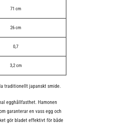
71 cm
26 cm
0,7
3,2 cm
 traditionellt japanskt smide.
timal egghållfasthet. Hamonen
 som garanterar en vass egg och
ket gör bladet effektivt för både