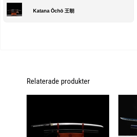
Katana Ōchō 王朝
Relaterade produkter