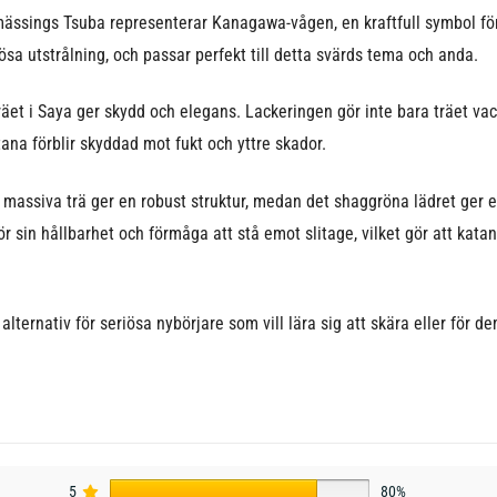
ässings Tsuba representerar Kanagawa-vågen, en kraftfull symbol för
lösa utstrålning, och passar perfekt till detta svärds tema och anda.
räet i Saya ger skydd och elegans. Lackeringen gör inte bara träet va
tana förblir skyddad mot fukt och yttre skador.
massiva trä ger en robust struktur, medan det shaggröna lädret ger en
r sin hållbarhet och förmåga att stå emot slitage, vilket gör att kat
ernativ för seriösa nybörjare som vill lära sig att skära eller för de
5
80%