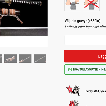
Välj din gravyr
(+
350
kr
)
Latinskt eller japanskt alf
Lägg
INGA TULLAVGIFTER – ING
Betygsatt 4,8/5 a