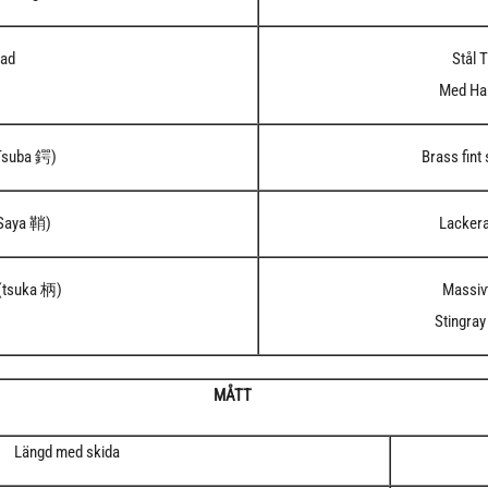
lad
Stål 
Med H
Tsuba 鍔)
Brass fint
(Saya 鞘)
Lackera
(tsuka 柄)
Massivt
Stingray
MÅTT
Längd med skida