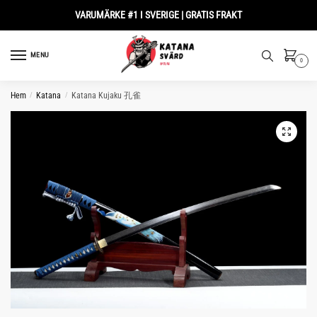
Skip
Skip
VARUMÄRKE #1 I SVERIGE | GRATIS FRAKT
to
to
navigation
content
MENU
0
Hem
/
Katana
/
Katana Kujaku 孔雀