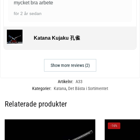
mycket bra arbete
för 2 år sedan
Katana Kujaku 孔雀
Show more reviews (2)
Artikelnr:
A33
Kategorier:
Katana
,
Det Bästa i Sortimentet
Relaterade produkter
-16%