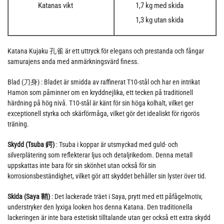
Katanas vikt
1,7 kg med skida
1,3 kg utan skida
Katana Kujaku 孔雀 är ett uttryck för elegans och prestanda och fångar
samurajens anda med anmärkningsvärd finess.
Blad (刀身) : Bladet är smidda av raffinerat T10-stål och har en intrikat
Hamon som påminner om en kryddnejlika, ett tecken på traditionell
härdning på hög nivå. T10-stål är känt för sin höga kolhalt, vilket ger
exceptionell styrka och skärförmåga, vilket gör det idealiskt för rigorös
träning.
Skydd (Tsuba 鍔)
: Tsuba i koppar är utsmyckad med guld- och
silverplätering som reflekterar ljus och detaljrikedom. Denna metall
uppskattas inte bara för sin skönhet utan också för sin
korrosionsbeständighet, vilket gör att skyddet behåller sin lyster över tid.
Skida (Saya 鞘)
: Det lackerade träet i Saya, prytt med ett påfågelmotiv,
understryker den lyxiga looken hos denna Katana. Den traditionella
lackeringen är inte bara estetiskt tilltalande utan ger också ett extra skydd