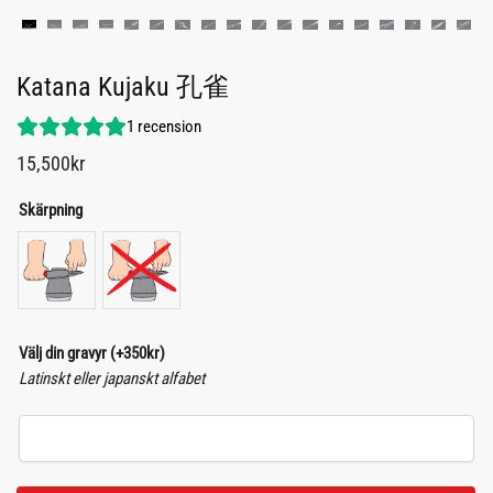
Katana Kujaku 孔雀
1
recension
15,500
kr
Skärpning
Välj din gravyr
(+
350
kr
)
Latinskt eller japanskt alfabet