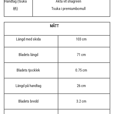
Handtag (tsuka
Äkta vit shagreen
柄)
Tsuka i premiumbomull
MÅTT
Längd med skida
103 cm
Bladets längd
71 cm
Bladets tjocklek
0.75 cm
Längd på handtag
26 cm
Bladets bredd
3.2 cm