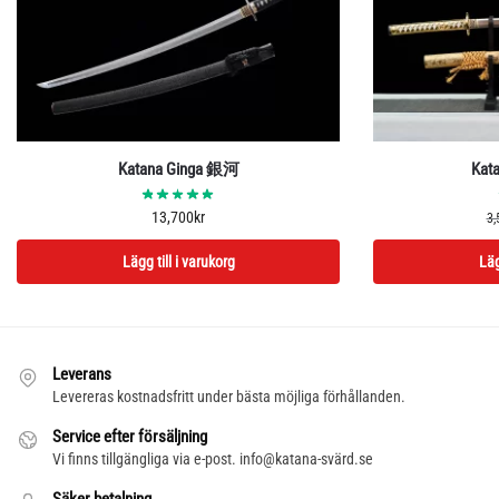
Katana Ginga 銀河
Kat
13,700
kr
3,
Lägg till i varukorg
Läg
Leverans
Levereras kostnadsfritt under bästa möjliga förhållanden.
Service efter försäljning
Vi finns tillgängliga via e-post. info@katana-svärd.se