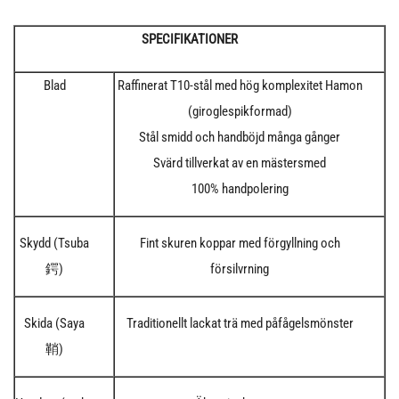
SPECIFIKATIONER
Blad
Raffinerat T10-stål med hög komplexitet Hamon
(giroglespikformad)
Stål smidd och handböjd många gånger
Svärd tillverkat av en mästersmed
100% handpolering
Skydd (Tsuba
Fint skuren koppar med förgyllning och
鍔)
försilvrning
Skida (Saya
Traditionellt lackat trä med påfågelsmönster
鞘)