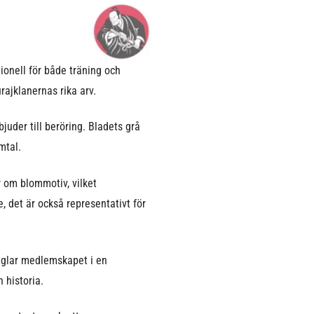
onell för både träning och
rajklanernas rika arv.
juder till beröring. Bladets grå
mtal.
r om blommotiv, vilket
 det är också representativt för
eglar medlemskapet i en
 historia.