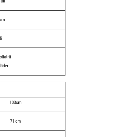
tål
järn
rä
liaträ
läder
103cm
71 cm