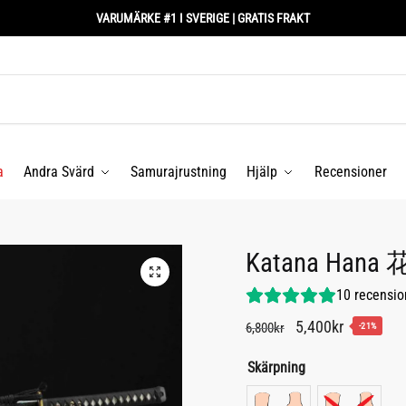
VARUMÄRKE #1 I SVERIGE | GRATIS FRAKT
a
Andra Svärd
Samurajrustning
Hjälp
Recensioner
Katana Hana 
10
recensio
Det
Det
5,400
kr
6,800
kr
-21%
ursprungliga
nuvarand
Skärpning
priset
priset
var:
är: