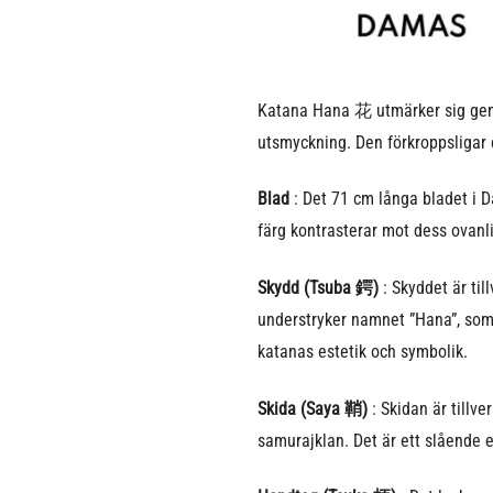
Katana Hana 花 utmärker sig genom
utsmyckning. Den förkroppsligar e
Blad
: Det 71 cm långa bladet i D
färg kontrasterar mot dess ovan
Skydd (Tsuba 鍔)
: Skyddet är til
understryker namnet ”Hana”, som 
katanas estetik och symbolik.
Skida (Saya 鞘)
: Skidan är tillv
samurajklan. Det är ett slående 