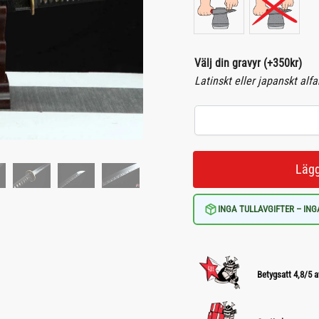
6,800kr.
5,400kr.
Välj din gravyr
(+
350
kr
)
Latinskt eller japanskt alf
Lägg
INGA TULLAVGIFTER – ING
Betygsatt 4,8/5 a