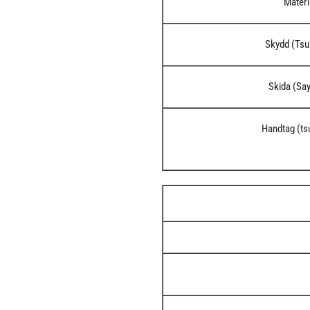
Materi
Skydd (Ts
Skida (Sa
Handtag (t