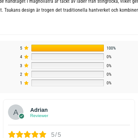
de handtaget i magnoliaträ är täckt av läder från stingrocka, vilket ge
t. Tsukans design är trogen det traditionella hantverket och kombiner
5
100%
4
0%
3
0%
2
0%
1
0%
Adrian
Reviewer
5/5