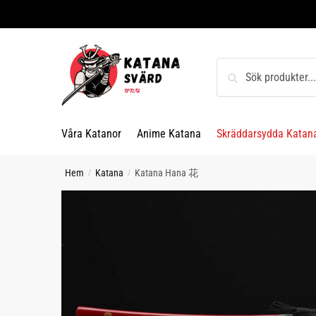
Skip
Skip
to
to
navigation
content
Sök
Sök
efter:
Våra Katanor
Anime Katana
Skräddarsydda Katan
Hem
Katana
Katana Hana 花
/
/