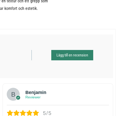
r en textur och ett grepp som
ar komfort och estetik.
Lägg till en recension
Benjamin
Reviewer
5/5