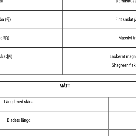
al
Damaskuss
uba 鍔)
Fint snidat 
ya 鞝)
Massivt t
suka 柄)
Lackerat magno
Shagreen fisk
MÅTT
Längd med skida
Bladets längd