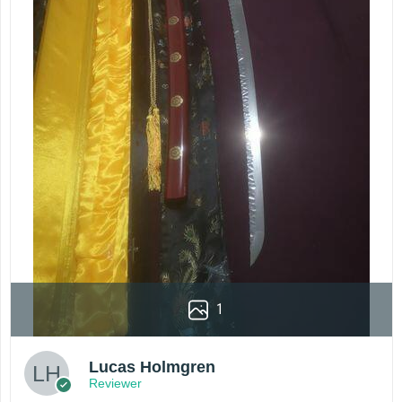
1
Lucas Holmgren
Reviewer