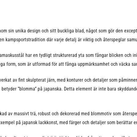
 sin unika design och sitt buckliga blad, något som gör den excepti
n kampsportstradition där varje detalj är viktig och återspeglar samu
amaskusstål har en tydligt strukturerad yta som fångar blicken och inb
liga form, som är utformad för att fånga uppmärksamhet och väcka sa
lverkat av fint skulpterat järn, med konturer och detaljer som påminne
betyder ”blomma” på japanska. Detta element är inte bara skyddande,
erkad av massivt trä, robust och dekorerad med blommotiv som återsp
exempel på japansk lackkonst, med färger och detaljer som berättar en