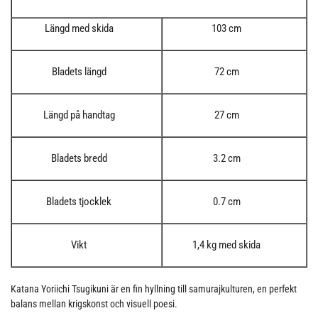
Längd med skida
103 cm
Bladets längd
72 cm
Längd på handtag
27 cm
Bladets bredd
3.2 cm
Bladets tjocklek
0.7 cm
Vikt
1,4 kg med skida
Katana Yoriichi Tsugikuni är en fin hyllning till samurajkulturen, en perfekt
balans mellan krigskonst och visuell poesi.