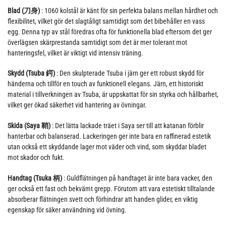
Blad (刀身)
: 1060 kolstål är känt för sin perfekta balans mellan hårdhet och
flexibilitet, vilket gör det slagtåligt samtidigt som det bibehåller en vass
egg. Denna typ av stål föredras ofta för funktionella blad eftersom det ger
överlägsen skärprestanda samtidigt som det är mer tolerant mot
hanteringsfel, vilket är viktigt vid intensiv träning.
Skydd (Tsuba 鍔)
: Den skulpterade Tsuba i järn ger ett robust skydd för
händerna och tillför en touch av funktionell elegans. Järn, ett historiskt
material i tillverkningen av Tsuba, är uppskattat för sin styrka och hållbarhet,
vilket ger ökad säkerhet vid hantering av övningar.
Skida (Saya 鞘)
: Det lätta lackade träet i Saya ser till att katanan förblir
hanterbar och balanserad. Lackeringen ger inte bara en raffinerad estetik
utan också ett skyddande lager mot väder och vind, som skyddar bladet
mot skador och fukt.
Handtag (Tsuka 柄)
: Guldflätningen på handtaget är inte bara vacker, den
ger också ett fast och bekvämt grepp. Förutom att vara estetiskt tilltalande
absorberar flätningen svett och förhindrar att handen glider, en viktig
egenskap för säker användning vid övning.