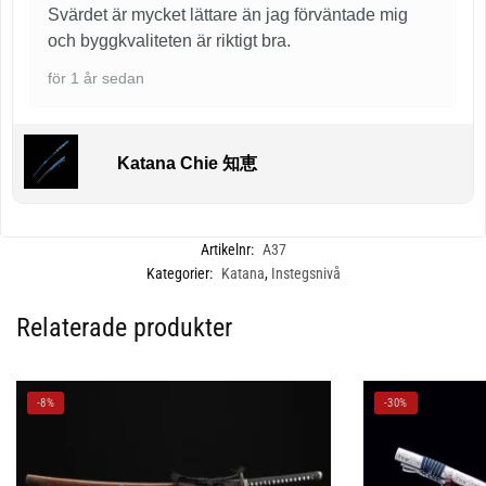
Svärdet är mycket lättare än jag förväntade mig
och byggkvaliteten är riktigt bra.
för 1 år sedan
Katana Chie 知恵
Artikelnr:
A37
Kategorier:
Katana
,
Instegsnivå
Relaterade produkter
-8%
-30%