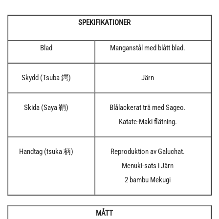
SPEKIFIKATIONER
Blad
Manganstål med blått blad.
Skydd (Tsuba 鍔)
Järn
Skida (Saya 鞘)
Blålackerat trä med Sageo.
Katate-Maki flätning.
Handtag (tsuka 柄)
Reproduktion av Galuchat.
Menuki-sats i Järn
2 bambu Mekugi
MÅTT