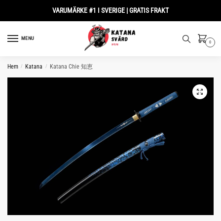
Skip
Skip
VARUMÄRKE #1 I SVERIGE | GRATIS FRAKT
to
to
navigation
content
MENU
0
Hem
/
Katana
/
Katana Chie 知恵