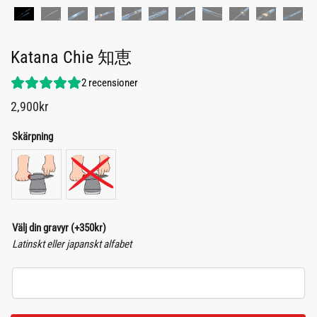
Katana Chie 知恵
2
recensioner
2,900
kr
Skärpning
Välj din gravyr
(+
350
kr
)
Latinskt eller japanskt alfabet