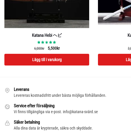
Katana Hebi ヘビ
K
Det
Det
5,500
kr
6,000
kr
3,
ursprungliga
nuvarande
Lägg till i varukorg
Läg
priset
priset
var:
är:
6,000kr.
5,500kr.
Leverans
Levereras kostnadsfritt under bästa möjliga förhållanden.
Service efter försäljning
Vi finns tillgängliga via e-post. info@katana-svärd.se
Säker betalning
Alla dina data är krypterade, säkra och skyddade.