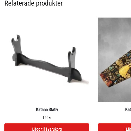
Relaterade produkter
Katana Stativ
Kat
150
kr
Lägg till i varukorg
Läg