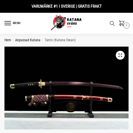
Skip
Skip
VARUMÄRKE #1 I SVERIGE | GRATIS FRAKT
to
to
navigation
content
MENU
0
Hem
/
Anpassad Katana
/
Tanto (Katana Owari)