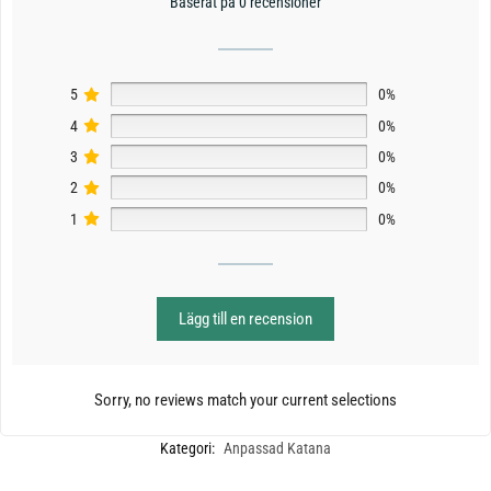
Baserat på 0 recensioner
5
0%
4
0%
3
0%
2
0%
1
0%
Lägg till en recension
Sorry, no reviews match your current selections
Kategori:
Anpassad Katana