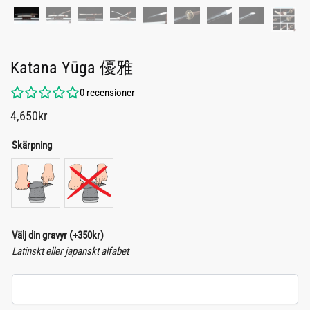
Katana Yūga 優雅
0
recensioner
4,650
kr
Skärpning
Välj din gravyr
(+
350
kr
)
Latinskt eller japanskt alfabet