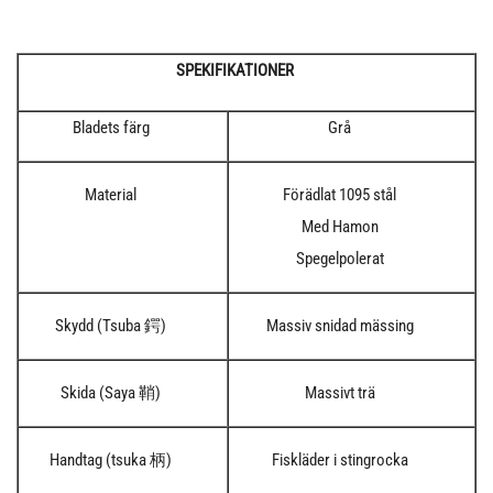
SPEKIFIKATIONER
Bladets färg
Grå
Material
Förädlat 1095 stål
Med Hamon
Spegelpolerat
Skydd (Tsuba 鍔)
Massiv snidad mässing
Skida (Saya 鞘)
Massivt trä
Handtag (tsuka 柄)
Fiskläder i stingrocka