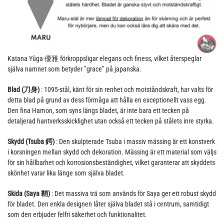
Katana Yūga 優雅 förkroppsligar elegans och finess, vilket återspeglar
själva namnet som betyder ”grace” på japanska.
Blad (刀身)
: 1095-stål, känt för sin renhet och motståndskraft, har valts för
detta blad på grund av dess förmåga att hålla en exceptionellt vass egg.
Den fina Hamon, som syns längs bladet, är inte bara ett tecken på
detaljerad hantverksskicklighet utan också ett tecken på stålets inre styrka.
Skydd (Tsuba 鍔)
: Den skulpterade Tsuba i massiv mässing är ett konstverk
i korsningen mellan skydd och dekoration. Mässing är ett material som väljs
för sin hållbarhet och korrosionsbeständighet, vilket garanterar att skyddets
skönhet varar lika länge som själva bladet.
Skida (Saya 鞘)
: Det massiva trä som används för Saya ger ett robust skydd
för bladet. Den enkla designen låter själva bladet stå i centrum, samtidigt
som den erbjuder felfri säkerhet och funktionalitet.