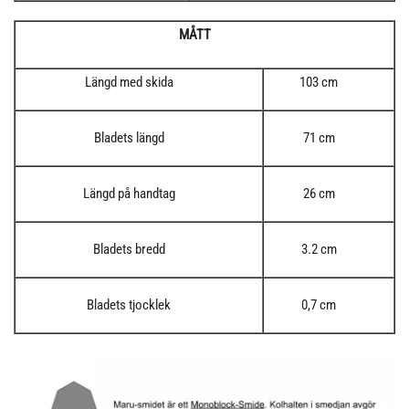
MÅTT
Längd med skida
103 cm
Bladets längd
71 cm
Längd på handtag
26 cm
Bladets bredd
3.2 cm
Bladets tjocklek
0,7 cm