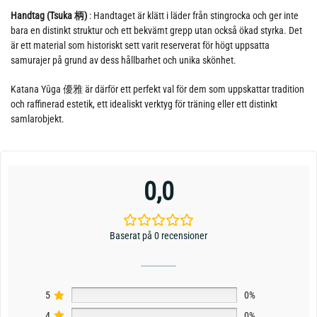
Handtag (Tsuka 柄)
: Handtaget är klätt i läder från stingrocka och ger inte
bara en distinkt struktur och ett bekvämt grepp utan också ökad styrka. Det
är ett material som historiskt sett varit reserverat för högt uppsatta
samurajer på grund av dess hållbarhet och unika skönhet.
Katana Yūga 優雅 är därför ett perfekt val för dem som uppskattar tradition
och raffinerad estetik, ett idealiskt verktyg för träning eller ett distinkt
samlarobjekt.
0,0
Baserat på 0 recensioner
5
0%
4
0%