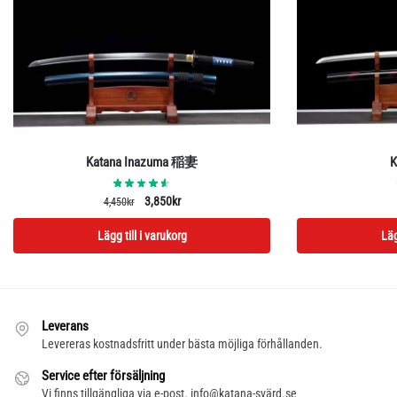
Katana Inazuma 稲妻
K
Det
Det
3,850
kr
4,450
kr
ursprungliga
nuvarande
Lägg till i varukorg
Läg
priset
priset
var:
är:
4,450kr.
3,850kr.
Leverans
Levereras kostnadsfritt under bästa möjliga förhållanden.
Service efter försäljning
Vi finns tillgängliga via e-post. info@katana-svärd.se