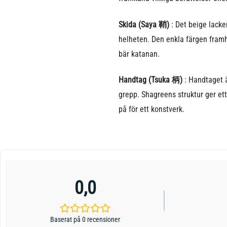
Skida (Saya 鞘)
: Det beige lacker
helheten. Den enkla färgen fram
bär katanan.
Handtag (Tsuka 柄)
: Handtaget är
grepp. Shagreens struktur ger ett
på för ett konstverk.
0,0
Baserat på 0 recensioner