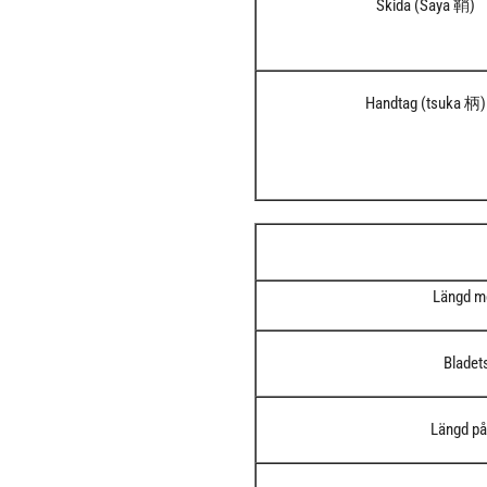
Skida (Saya 鞘)
Handtag (tsuka 柄)
Längd m
Bladet
Längd på