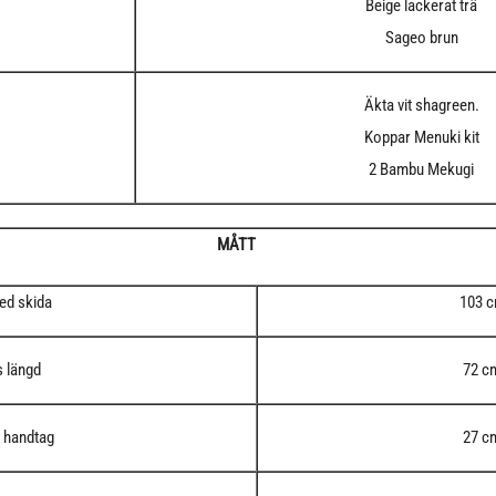
Beige lackerat trä
Sageo brun
Äkta vit shagreen.
Koppar Menuki kit
2 Bambu Mekugi
MÅTT
ed skida
103 
s längd
72 c
 handtag
27 c