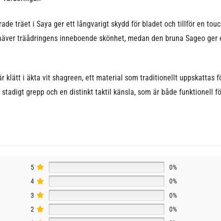
ade träet i Saya ger ett långvarigt skydd för bladet och tillför en touc
häver träådringens inneboende skönhet, medan den bruna Sageo ger et
 klätt i äkta vit shagreen, ett material som traditionellt uppskattas fö
 stadigt grepp och en distinkt taktil känsla, som är både funktionell 
5
0%
4
0%
3
0%
2
0%