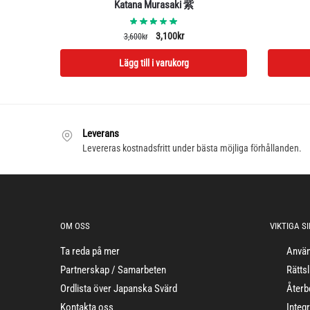
Katana Murasaki 紫
Det
Det
3,100
kr
3,600
kr
ursprungliga
nuvarande
Lägg till i varukorg
priset
priset
var:
är:
3,600kr.
3,100kr.
Leverans
Levereras kostnadsfritt under bästa möjliga förhållanden.
OM OSS
VIKTIGA S
Ta reda på mer
Använ
Partnerskap / Samarbeten
Rättsl
Ordlista över Japanska Svärd
Återb
Kontakta oss
Integr