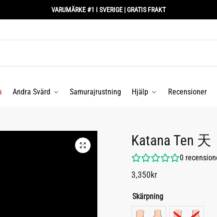
VARUMÄRKE #1 I SVERIGE | GRATIS FRAKT
a
Andra Svärd
Samurajrustning
Hjälp
Recensioner
Katana Ten 天
0
recension
3,350
kr
Skärpning