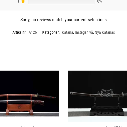
1
0%
Sorry, no reviews match your current selections
Artikelnr:
A126
Kategorier:
Katana
,
Instegsnivå
,
Nya Katanas