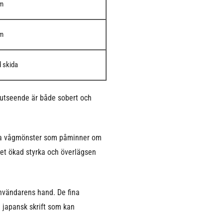
cm
cm
 skida
 utseende är både sobert och
kata vågmönster som påminner om
det ökad styrka och överlägsen
användarens hand. De fina
d japansk skrift som kan