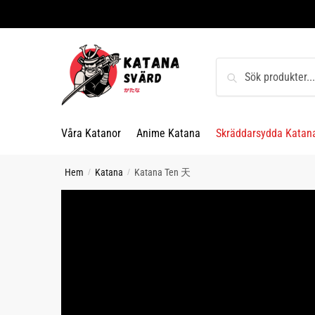
Skip
Skip
to
to
navigation
content
Sök
Sök
efter:
Våra Katanor
Anime Katana
Skräddarsydda Katan
Hem
Katana
Katana Ten 天
/
/