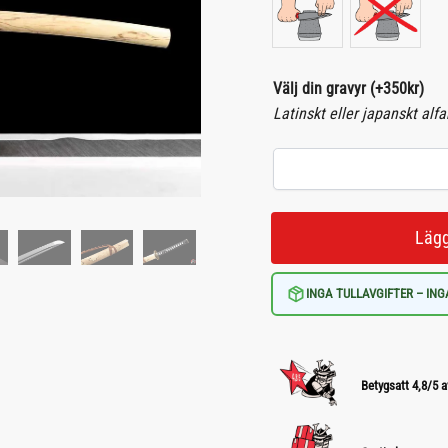
Välj din gravyr
(+
350
kr
)
Latinskt eller japanskt alf
Lägg
INGA TULLAVGIFTER – ING
Betygsatt 4,8/5 a