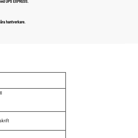
 med UPS EXPRESS.
åra hantverkare.
HI
krift