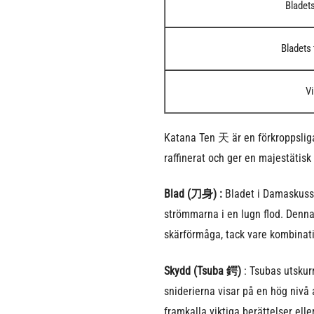
Bladet
Bladets 
Vi
Katana Ten 天 är en förkroppslig
raffinerat och ger en majestätisk
Blad (刀身) :
Bladet i Damaskusst
strömmarna i en lugn flod. Denna 
skärförmåga, tack vare kombinat
Skydd (Tsuba 鍔)
: Tsubas utskur
sniderierna visar på en hög nivå
framkalla viktiga berättelser elle