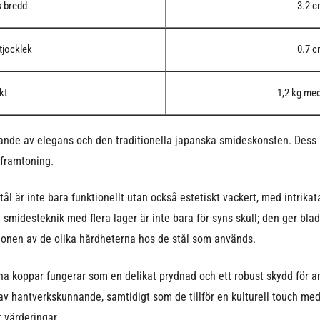
s bredd
3.2 
tjocklek
0.7 
kt
1,2 kg med
ande av elegans och den traditionella japanska smideskonsten. Dess
 framtoning.
ål är inte bara funktionellt utan också estetiskt vackert, med intri
smidesteknik med flera lager är inte bara för syns skull; den ger bla
ionen av de olika hårdheterna hos de stål som används.
na koppar fungerar som en delikat prydnad och ett robust skydd för 
 av hantverkskunnande, samtidigt som de tillför en kulturell touch me
r värderingar.