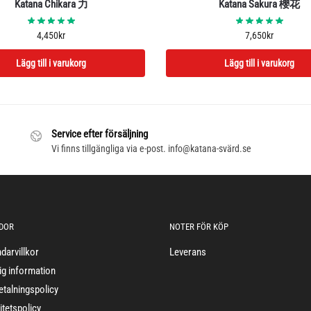
Katana Chikara 力
Katana Sakura 櫻花
4,450
kr
7,650
kr
Lägg till i varukorg
Lägg till i varukorg
Service efter försäljning
Vi finns tillgängliga via e-post. info@katana-svärd.se
IDOR
NOTER FÖR KÖP
darvillkor
Leverans
ig information
etalningspolicy
itetspolicy