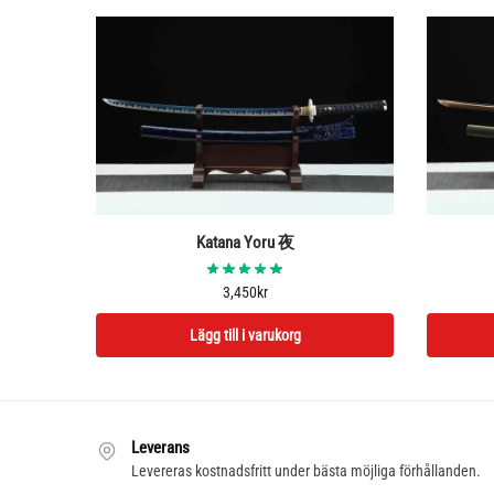
Katana Yoru 夜
3,450
kr
Lägg till i varukorg
Leverans
Levereras kostnadsfritt under bästa möjliga förhållanden.