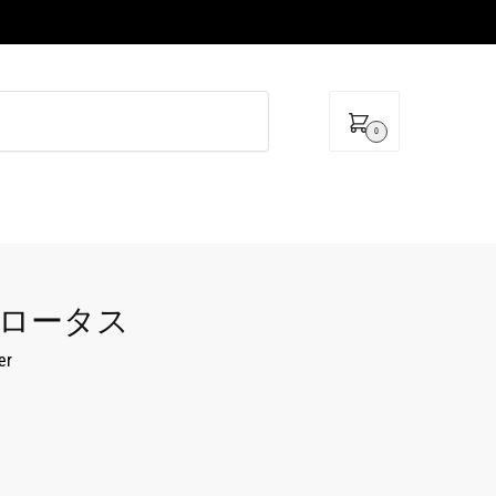
0
asu ロータス
er