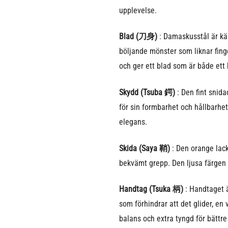
upplevelse.
Blad (刀身)
: Damaskusstål är kän
böljande mönster som liknar finge
och ger ett blad som är både ett 
Skydd (Tsuba 鍔)
: Den fint snida
för sin formbarhet och hållbarhet
elegans.
Skida (Saya 鞘)
: Den orange lack
bekvämt grepp. Den ljusa färgen 
Handtag (Tsuka 柄)
: Handtaget ä
som förhindrar att det glider, en
balans och extra tyngd för bättre