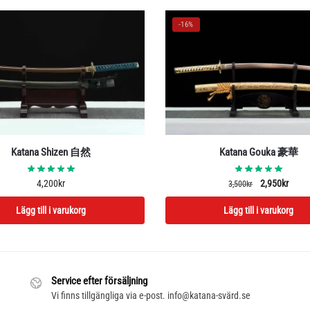
-16%
Katana Shizen 自然
Katana Gouka 豪華
Det
Det
4,200
kr
2,950
kr
3,500
kr
ursprungliga
nuva
Lägg till i varukorg
Lägg till i varukorg
priset
priset
var:
är:
3,500kr.
2,950
Service efter försäljning
Vi finns tillgängliga via e-post. info@katana-svärd.se