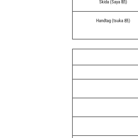
Skida (Saya 鞘)
Handtag (tsuka 柄)