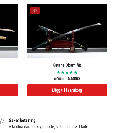
-8%
Katana Ōkami 狼
Det
Det
5,500
kr
6,000
kr
rande
ursprungliga
nuvarande
Lägg till i varukorg
priset
priset
var:
är:
kr.
6,000kr.
5,500kr.
Säker betalning
Alla dina data är krypterade, säkra och skyddade.