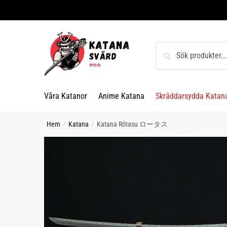
Skip
Skip
to
to
navigation
content
Sök
Sök
efter:
Våra Katanor
Anime Katana
Skräddarsydda Katan
Hem
Katana
Katana Rōtasu ロータス
/
/