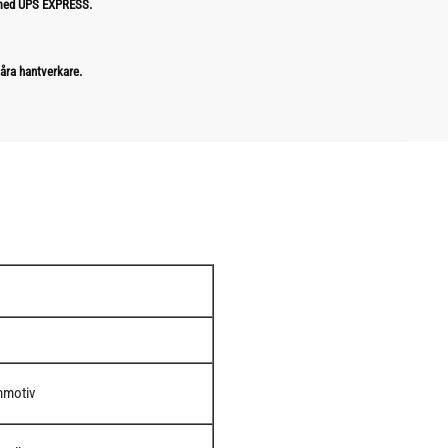
 med UPS EXPRESS.
åra hantverkare.
mmotiv