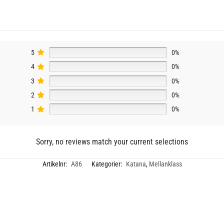
5
0%
4
0%
3
0%
2
0%
1
0%
Sorry, no reviews match your current selections
Artikelnr:
A86
Kategorier:
Katana
,
Mellanklass