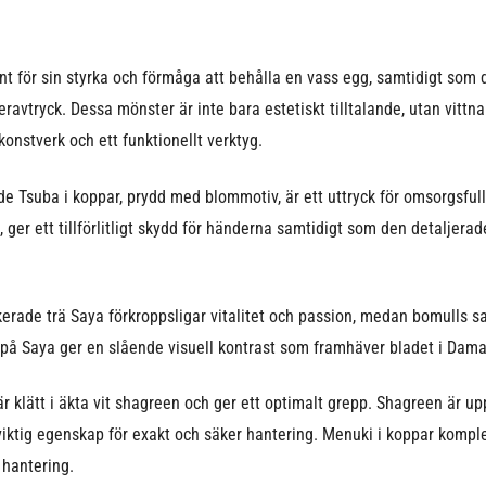
t för sin styrka och förmåga att behålla en vass egg, samtidigt som d
ravtryck. Dessa mönster är inte bara estetiskt tilltalande, utan vittn
konstverk och ett funktionellt verktyg.
de Tsuba i koppar, prydd med blommotiv, är ett uttryck för omsorgsful
, ger ett tillförlitligt skydd för händerna samtidigt som den detaljera
erade trä Saya förkroppsligar vitalitet och passion, medan bomulls sa
på Saya ger en slående visuell kontrast som framhäver bladet i Dama
r klätt i äkta vit shagreen och ger ett optimalt grepp. Shagreen är upp
 viktig egenskap för exakt och säker hantering. Menuki i koppar komple
 hantering.