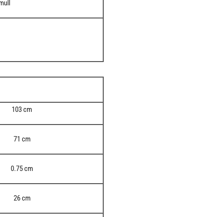
mull
103 cm
71 cm
0.75 cm
26 cm