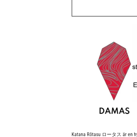
Katana Rōtasu ロータス är en hyllnin