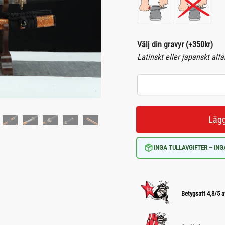
Välj din gravyr
(+
350
kr
)
Latinskt eller japanskt alf
Lägg
INGA TULLAVGIFTER – ING
Betygsatt 4,8/5 a