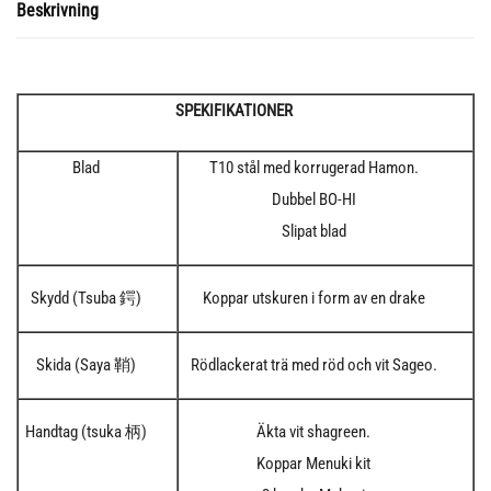
Beskrivning
SPEKIFIKATIONER
Blad
T10 stål med korrugerad Hamon.
Dubbel BO-HI
Slipat blad
Skydd (Tsuba 鍔)
Koppar utskuren i form av en drake
Skida (Saya 鞘)
Rödlackerat trä med röd och vit Sageo.
Handtag (tsuka 柄)
Äkta vit shagreen.
Koppar Menuki kit