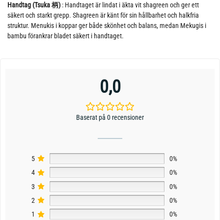
Handtag (Tsuka 柄)
: Handtaget är lindat i äkta vit shagreen och ger ett
säkert och starkt grepp. Shagreen är känt för sin hållbarhet och halkfria
struktur. Menukis i koppar ger både skönhet och balans, medan Mekugis i
bambu förankrar bladet säkert i handtaget.
0,0
Baserat på 0 recensioner
5
0%
4
0%
3
0%
2
0%
1
0%