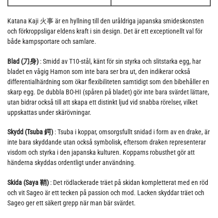
Katana Kaji 火事 är en hyllning till den uråldriga japanska smideskonsten
och förkroppsligar eldens kraft i sin design. Det är ett exceptionellt val för
både kampsportare och samlare.
Blad (刀身)
: Smidd av T10-stål, känt för sin styrka och slitstarka egg, har
bladet en vågig Hamon som inte bara ser bra ut, den indikerar också
differentialhärdning som ökar flexibiliteten samtidigt som den bibehåller en
skarp egg. De dubbla BO-HI (spåren på bladet) gör inte bara svärdet lättare,
utan bidrar också till att skapa ett distinkt ljud vid snabba rörelser, vilket
uppskattas under skärövningar.
Skydd (Tsuba 鍔)
: Tsuba i koppar, omsorgsfullt snidad i form av en drake, är
inte bara skyddande utan också symbolisk, eftersom draken representerar
visdom och styrka i den japanska kulturen. Kopparns robusthet gör att
händerna skyddas ordentligt under användning.
Skida (Saya 鞘)
: Det rödlackerade träet på skidan kompletterat med en röd
och vit Sageo är ett tecken på passion och mod. Lacken skyddar träet och
Sageo ger ett säkert grepp när man bär svärdet.