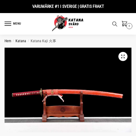
Skip
Skip
VARUMÄRKE #1 I SVERIGE | GRATIS FRAKT
to
to
navigation
content
MENU
0
Hem
/
Katana
/
Katana Kaji 火事