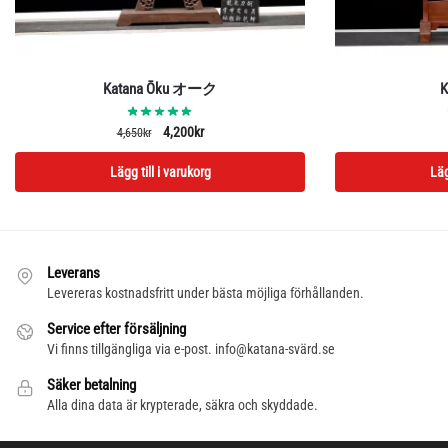
Katana Ōku オーク
K
Det
Det
4,200
kr
4,650
kr
ursprungliga
nuvarande
Lägg till i varukorg
Läg
priset
priset
var:
är:
4,650kr.
4,200kr.
Leverans
Levereras kostnadsfritt under bästa möjliga förhållanden.
Service efter försäljning
Vi finns tillgängliga via e-post. info@katana-svärd.se
Säker betalning
Alla dina data är krypterade, säkra och skyddade.