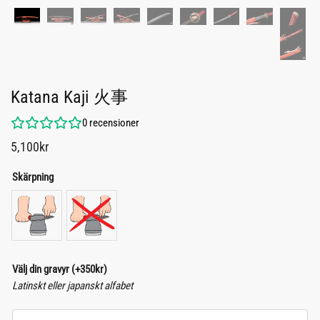
Katana Kaji 火事
0
recensioner
5,100
kr
Skärpning
Välj din gravyr
(+
350
kr
)
Latinskt eller japanskt alfabet