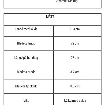
2 bambu Mekugi
MÅTT
Längd med skida
103 cm
Bladets längd
72 cm
Längd på handtag
27 cm
Bladets bredd
3.2 cm
Bladets tjocklek
0.7 cm
Vikt
1,2 kg med skida