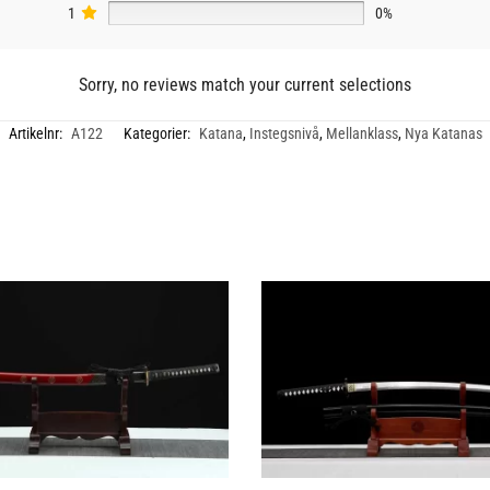
1
0%
Sorry, no reviews match your current selections
Artikelnr:
A122
Kategorier:
Katana
,
Instegsnivå
,
Mellanklass
,
Nya Katanas