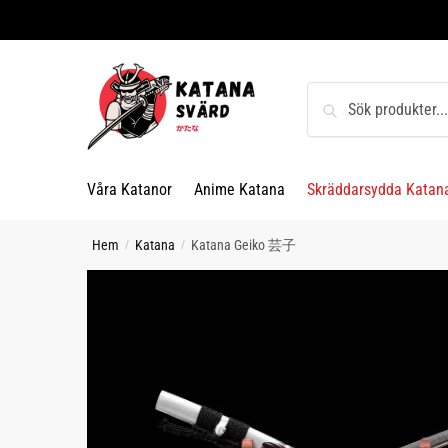
Skip
Skip
to
to
navigation
content
Sök
Sök
efter:
Våra Katanor
Anime Katana
Skräddarsydda Katan
Hem
Katana
Katana Geiko 芸子
/
/