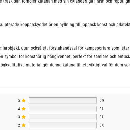
e träskidan förhöjer katanan med sin oklanderliga finish och reptålig
skulpterade kopparskyddet är en hyllning till japansk konst och arkite
larobjekt, utan också ett förstahandsval för kampsportare som letar e
en symbol för konstnärlig hängivenhet, perfekt för samlare och entusi
ögkvalitativa material gör denna katana till ett viktigt val för dem s
5
0%
4
0%
3
0%
2
0%