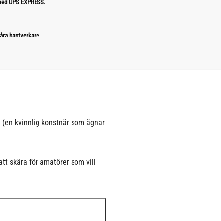
 med UPS EXPRESS.
åra hantverkare.
a (en kvinnlig konstnär som ägnar
tt skära för amatörer som vill