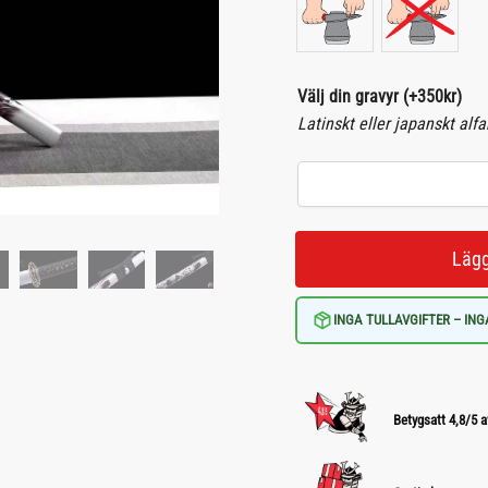
Välj din gravyr
(+
350
kr
)
Latinskt eller japanskt alf
Lägg
INGA TULLAVGIFTER – ING
Betygsatt 4,8/5 a