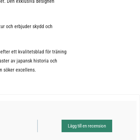
het. Den exklusiva designen
ktur och erbjuder skydd och
fter ett kvalitetsblad för träning
aster av japansk historia och
om söker excellens.
Lägg till en recension