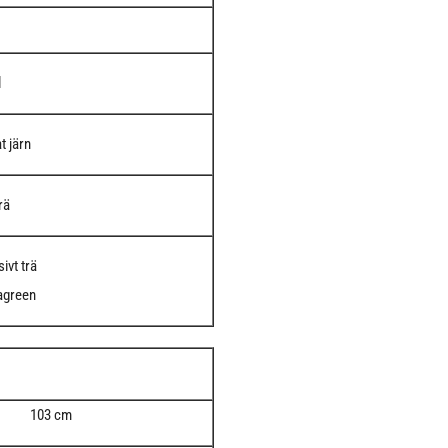
l
t järn
rä
ivt trä
hagreen
103 cm