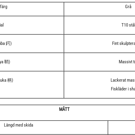
 färg
Grå
ial
T10 stå
uba 鍔)
Fint skulptera
aya 鞘)
Massivt t
suka 柄)
Lackerat mass
Fiskläder i s
MÅTT
Längd med skida