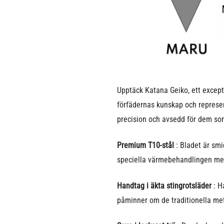
Upptäck Katana Geiko, ett except
förfädernas kunskap och represen
precision och avsedd för dem som
Premium T10-stål
: Bladet är smi
speciella värmebehandlingen med 
Handtag i äkta stingrotsläder
: H
påminner om de traditionella meto