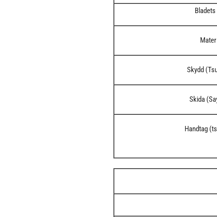
Bladets
Mater
Skydd (Ts
Skida (S
Handtag (t